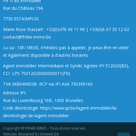
FR 'n BE immobilier
Rue du Château 19A
7730 ESTAIMPUIS
Marie-Rose Stassart : +32(0)470 43 11 99
|
+33(0)6 07 35 12 62
contact@frnbe-immo.be
Lu-sa : 10h-18h30, n'hésitez pas à appeler, je peux être en visite
et également disponible à d'autres horaires
Agent immobilier Intermédiaire et Syndic Agréée IPI 512020(BE),
CCI LPS 75012026000000011(FR)
TVA 0680490038- RCP via IPI AXA 730390160
Adresse
IPI:
Rue du Luxembourg 16B, 1000 Bruxelles
Code déontologie :
https://www.ipi.be/lagent-immobilier/la-
deontologie-de-lagent-immobilier
Copyright © FRNBE IMMO - Tous droits réservés
Website designed by letsweb.be